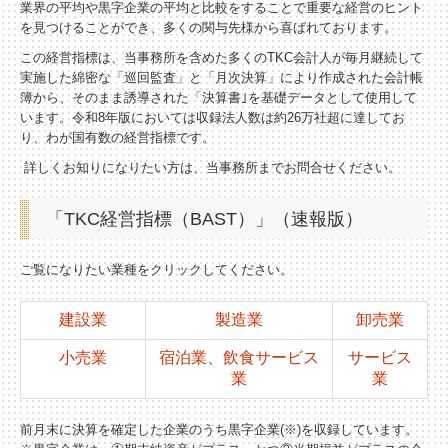
業界の平均や黒字企業の平均と比較をすることで重要な経営のヒント
を見つけることができ、多くの関与先様から喜ばれております。
経営理念
この経営指標は、当事務所を含めた多くのTKC会計人が毎月継続して
実施した綿密な「巡回監査」と「月次決算」により作成された会計帳
交通案内
簿から、そのまま誘導された「決算書｣を基礎データとして使用して
います。令和8年版においては収録法人数は約26万社超に達してお
業務案内
り、わが国有数の経営指標です。
詳しくお知りになりたい方は、当事務所までお問合せください。
リンク集
「TKC経営指標（BAST）」（速報版）
お問合せ
ご覧になりたい業種をクリックしてください。
戦略財務情報システム
建設業
製造業
卸売業
継続MASシステム
小売業
宿泊業、飲食サービス
サービス
戦略販売・購買情報システム
業
業
戦略給与情報システム
前月末に決算を確定した企業のうち黒字企業(※)を収録しています。