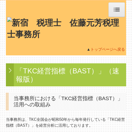
トップページ
TKCシステムQ&A
▲
トップページへ戻る
社会福祉法人会計Q&A
「TKC経営指標（BAST）」
（速
社長メニューASP版
報版）
経営革新等支援機関とは
当事務所における「TKC経営指標（BAST）」
経営改善オンデマンド講座
活用への取組み
経営者お役立ち情報
当事務所は、TKC全国会が昭和50年から毎年発行している「TKC経営
指標（BAST）」を経営分析に活用しております。
事務所紹介