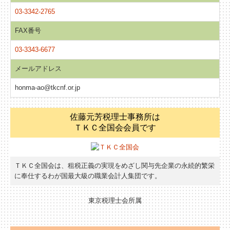
03-3342-2765
FAX番号
03-3343-6677
メールアドレス
honma-ao@tkcnf.or.jp
佐藤元芳税理士事務所は
ＴＫＣ全国会会員です
ＴＫＣ全国会は、租税正義の実現をめざし関与先企業の永続的繁栄
に奉仕するわが国最大級の職業会計人集団です。
東京税理士会所属