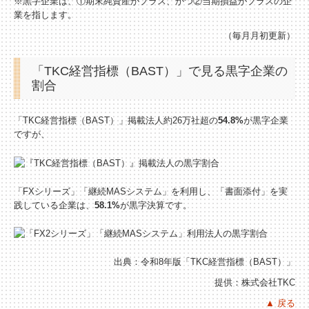
※黒字企業は、①期末純資産がプラス、かつ②当期損益がプラスの企
建設業用会計情報DB
業を指します。
（毎月月初更新）
「TKC経営指標（BAST）」で見る黒字企業の
割合
「TKC経営指標（BAST）」掲載法人約26万社超の
54.8%
が黒字企業
ですが、
「FXシリーズ」「継続MASシステム」を利用し、「書面添付」を実
践している企業は、
58.1%
が黒字決算です。
出典：令和8年版「TKC経営指標
（BAST）」
提供：株式会社TKC
▲ 戻る