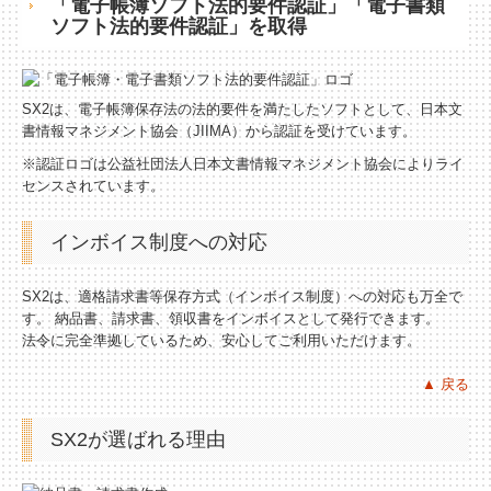
「電子帳簿ソフト法的要件認証」「電子書類
ソフト法的要件認証」を取得
経営理念
交通案内
SX2は、電子帳簿保存法の法的要件を満たしたソフトとして、日本文
書情報マネジメント協会（JIIMA）から認証を受けています。
業務案内
※認証ロゴは公益社団法人日本文書情報マネジメント協会によりライ
センスされています。
リンク集
インボイス制度への対応
お問合せ
SX2は、適格請求書等保存方式（インボイス制度）への対応も万全で
戦略財務情報システム
す。 納品書、請求書、領収書をインボイスとして発行できます。
法令に完全準拠しているため、安心してご利用いただけます。
継続MASシステム
▲ 戻る
戦略販売・購買情報システム
SX2が選ばれる理由
戦略給与情報システム