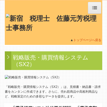
トップページ
TKCシステムQ&A
▲
トップページへ戻る
社会福祉法人会計Q&A
戦略販売・購買情報システム
社長メニューASP版
（SX2）
経営革新等支援機関とは
経営改善オンデマンド講座
「戦略販売・購買情報システム（SX2）」は、見積書・納品書・請求
書をカンタンに作成できます。さらに、売れ筋商品や高粗利商品な
経営者お役立ち情報
ど、戦略策定のための多彩なデータを提供します。
事務所紹介