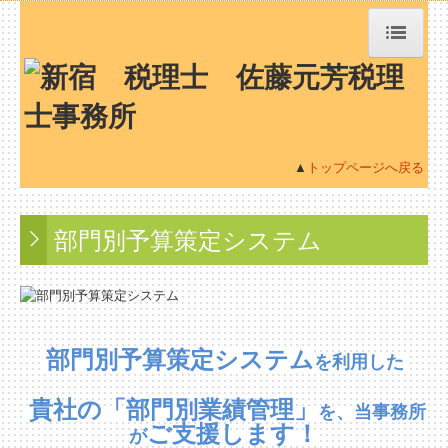
トップページ
TKCシステムQ&A
▲
トップページへ戻る
社会福祉法人会計Q&A
部門別予算策定システム
社長メニューASP版
経営革新等支援機関とは
経営改善オンデマンド講座
部門別予算策定システム
を利用した
経営者お役立ち情報
貴社
の
「部門別業績管理」
を、
当事務所
ご支援します！
が
事務所紹介