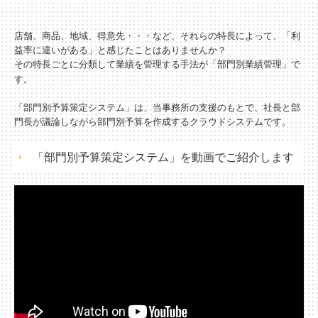
経営理念
店舗、商品、地域、得意先・・・など、それらの特長によって、「利
益率に違いがある」と感じたことはありませんか？
交通案内
その特長ごとに分類して業績を管理する手法が「部門別業績管理」で
す。
業務案内
「部門別予算策定システム」は、当事務所の支援のもとで、社長と部
門長が議論しながら部門別予算を作成するクラウドシステムです。
リンク集
「部門別予算策定システム」を動画でご紹介します
お問合せ
戦略財務情報システム
継続MASシステム
戦略販売・購買情報システム
戦略給与情報システム