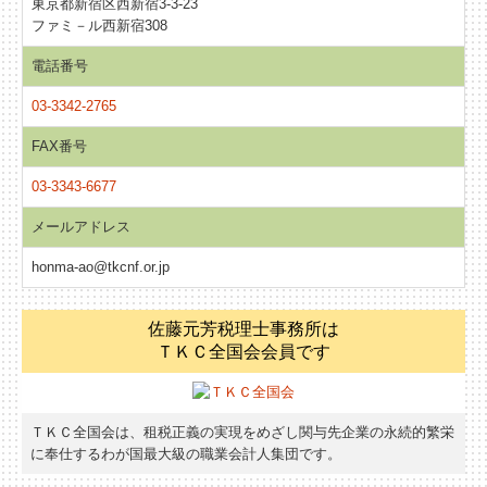
東京都新宿区西新宿3-3-23
ファミ－ル西新宿308
電話番号
03-3342-2765
FAX番号
03-3343-6677
メールアドレス
honma-ao@tkcnf.or.jp
佐藤元芳税理士事務所は
ＴＫＣ全国会会員です
ＴＫＣ全国会は、租税正義の実現をめざし関与先企業の永続的繁栄
に奉仕するわが国最大級の職業会計人集団です。