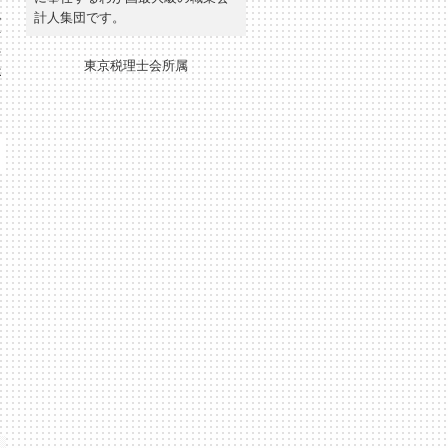
税
計人集団です。
付
け
東京税理士会所属
要