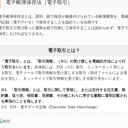
電子帳簿保存法（電子取引）
電子帳簿保存法とは、原則、紙で保存が義務付けられている帳簿書類を、電
的記録（電子データ）で保存することを認めている法律です。
電子取引で受け取った書類を紙で印刷して保存することは認められず、電子
保存しなければなりません。
電子取引とは？
「電子取引」とは、「取引情報」（※1）の受け渡しを電磁的方法により行
う取引をいいます。
具体的には、EDI（※2）取引、インターネット等によ
る取引、電子メールで取引情報を受け渡しする取引（添付ファイルによる場
合を含む）、ネットサイトで取引情報を受け渡しする取引等をいいます。
※1 「取引情報」とは、取引に関して受領し、または交付する注文書、契
約書、送り状、領収書、見積書、その他これらに準ずる書類に通常記載され
る事項のことを指します。
※2 EDI：電子データ交換（Electronic Data Interchange）