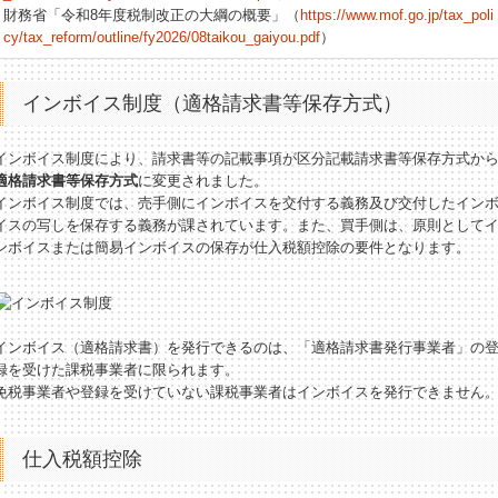
財務省「令和8年度税制改正の大綱の概要」（
https://www.mof.go.jp/tax_poli
cy/tax_reform/outline/fy2026/08taikou_gaiyou.pdf
）
インボイス制度（適格請求書等保存方式）
インボイス制度により、請求書等の記載事項が区分記載請求書等保存方式か
適格請求書等保存方式
に変更されました。
インボイス制度では、売手側にインボイスを交付する義務及び交付したイン
イスの写しを保存する義務が課されています。また、買手側は、原則として
ンボイスまたは簡易インボイスの保存が仕入税額控除の要件となります。
インボイス（適格請求書）を発行できるのは、「適格請求書発行事業者」の
録を受けた課税事業者に限られます。
免税事業者や登録を受けていない課税事業者はインボイスを発行できません
仕入税額控除