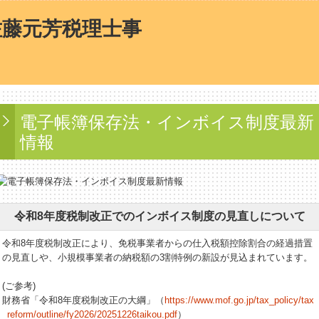
電子帳簿保存法・インボイス制度最新
情報
令和8年度税制改正でのインボイス制度の見直しについて
令和8年度税制改正により、免税事業者からの仕入税額控除割合の経過措置
の見直しや、小規模事業者の納税額の3割特例の新設が見込まれています。
(ご参考)
財務省「令和8年度税制改正の大綱」（
https://www.mof.go.jp/tax_policy/tax
_reform/outline/fy2026/20251226taikou.pdf
）