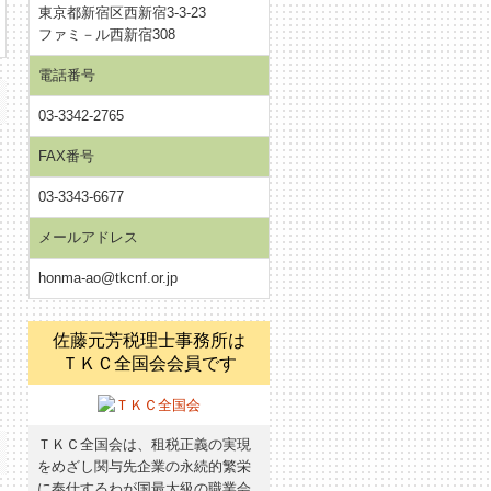
東京都新宿区西新宿3-3-23
ファミ－ル西新宿308
電話番号
03-3342-2765
ら
FAX番号
03-3343-6677
ボ
イ
メールアドレス
honma-ao@tkcnf.or.jp
佐藤元芳税理士事務所は
登
ＴＫＣ全国会会員です
。
ＴＫＣ全国会は、租税正義の実現
をめざし関与先企業の永続的繁栄
に奉仕するわが国最大級の職業会